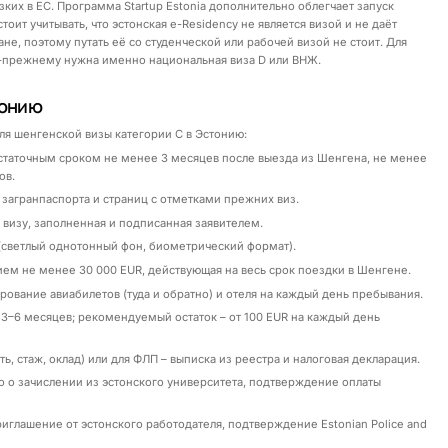
зких в ЕС. Программа Startup Estonia дополнительно облегчает запуск
тоит учитывать, что эстонская e-Residency не является визой и не даёт
не, поэтому путать её со студенческой или рабочей визой не стоит. Для
-прежнему нужна именно национальная виза D или ВНЖ.
тонию
я шенгенской визы категории C в Эстонию:
остаточным сроком не менее 3 месяцев после выезда из Шенгена, не менее
ов.
загранпаспорта и страниц с отметками прежних виз.
визу, заполненная и подписанная заявителем.
(светлый однотонный фон, биометрический формат).
ием не менее 30 000 EUR, действующая на весь срок поездки в Шенгене.
ование авиабилетов (туда и обратно) и отеля на каждый день пребывания.
 3–6 месяцев; рекомендуемый остаток – от 100 EUR на каждый день
ь, стаж, оклад) или для ФЛП – выписка из реестра и налоговая декларация.
о о зачислении из эстонского университета, подтверждение оплаты
риглашение от эстонского работодателя, подтверждение Estonian Police and