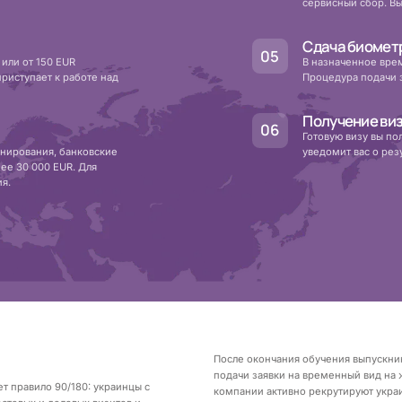
сервисный сбор. Вы
Сдача биомет
или от 150 EUR
В назначенное врем
приступает к работе над
Процедура подачи 
Получение ви
Готовую визу вы по
онирования, банковские
уведомит вас о рез
нее 30 000 EUR. Для
ия.
После окончания обучения выпускник
подачи заявки на временный вид на ж
т правило 90/180: украинцы с
компании активно рекрутируют украин