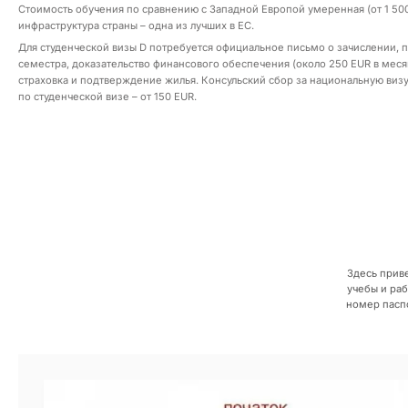
Стоимость обучения по сравнению с Западной Европой умеренная (от 1 500 д
инфраструктура страны – одна из лучших в ЕС.
Для студенческой визы D потребуется официальное письмо о зачислении,
семестра, доказательство финансового обеспечения (около 250 EUR в мес
страховка и подтверждение жилья. Консульский сбор за национальную виз
по студенческой визе – от 150 EUR.
Здесь прив
учебы и раб
номер паспо