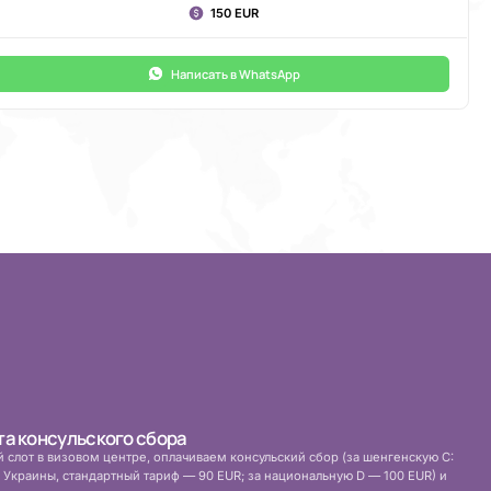
150 EUR
Написать в WhatsApp
та консульского сбора
слот в визовом центре, оплачиваем консульский сбор (за шенгенскую C:
 Украины, стандартный тариф — 90 EUR; за национальную D — 100 EUR) и