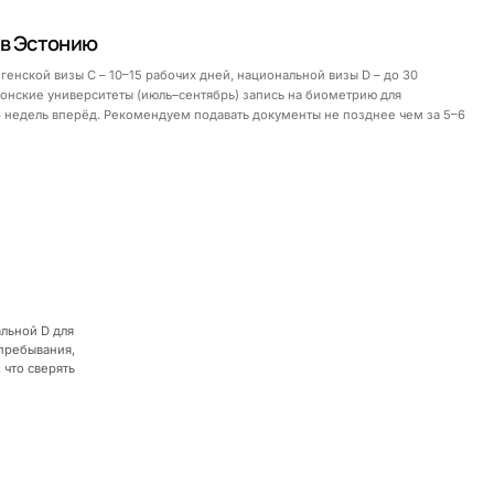
 в Эстонию
енской визы C – 10–15 рабочих дней, национальной визы D – до 30
тонские университеты (июль–сентябрь) запись на биометрию для
6 недель вперёд. Рекомендуем подавать документы не позднее чем за 5–6
льной D для
 пребывания,
 что сверять