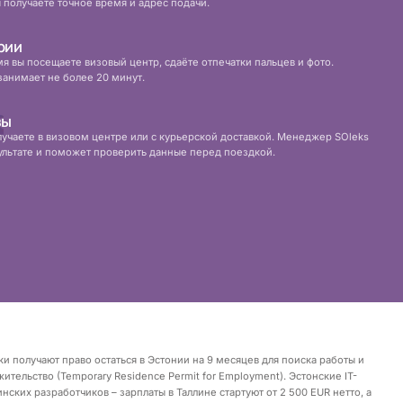
 получаете точное время и адрес подачи.
рии
я вы посещаете визовый центр, сдаёте отпечатки пальцев и фото.
занимает не более 20 минут.
зы
лучаете в визовом центре или с курьерской доставкой. Менеджер SOleks
ультате и поможет проверить данные перед поездкой.
и получают право остаться в Эстонии на 9 месяцев для поиска работы и
ительство (Temporary Residence Permit for Employment). Эстонские IT-
ских разработчиков – зарплаты в Таллине стартуют от 2 500 EUR нетто, а