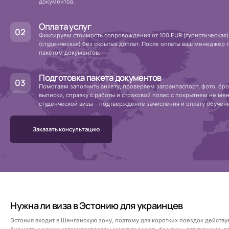
документов.
Оплата услуг
Фиксируем стоимость сопровождения от 100 EUR (туристическая) 
(студенческая) без скрытых доплат. После оплаты ваш менеджер 
пакетом документов.
Подготовка пакета документов
Помогаем заполнить анкету, проверяем загранпаспорт, фото, бр
выписки, справку с работы и страховой полис с покрытием не ме
студенческой визы – подтверждение зачисления и оплату обучен
Заказать консультацию
Нужна ли виза в Эстонию для украинцев
Эстония входит в Шенгенскую зону, поэтому для коротких поездок действуе