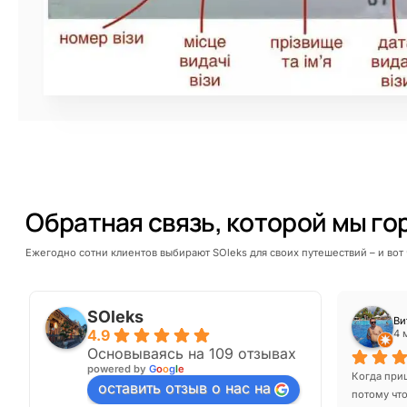
Обратная связь, которой мы г
Ежегодно сотни клиентов выбирают SOleks для своих путешествий – и вот 
SOleks
Inna
Ви
4.9
4 месяца назад
4 
Основываясь на 109 отзывах
powered by
G
o
o
g
l
e
в 
Обратилась для оформления визы в Китай, очень 
Когда приш
оставить отзыв о нас на
реждений 
благодарна менеджеру Николаю, всегда был на 
потому что