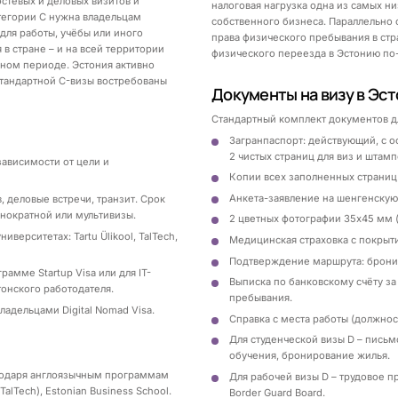
стевых и деловых визитов и
налоговая нагрузка одна из самых ни
тегории C нужна владельцам
собственного бизнеса. Параллельно с
 для работы, учёбы или иного
права физического пребывания в стра
в стране – и на всей территории
физического переезда в Эстонию по
вном периоде. Эстония активно
стандартной C-визы востребованы
Документы на визу в Эс
Стандартный комплект документов дл
Загранпаспорт: действующий, с 
2 чистых страниц для виз и штамп
зависимости от цели и
Копии всех заполненных страниц 
Анкета-заявление на шенгенскую 
, деловые встречи, транзит. Срок
нократной или мультивизы.
2 цветных фотографии 35х45 мм 
иверситетах: Tartu Ülikool, TalTech,
Медицинская страховка с покрыт
Подтверждение маршрута: бронир
рамме Startup Visa или для IT-
Выписка по банковскому счёту за
тонского работодателя.
пребывания.
ладельцами Digital Nomad Visa.
Справка с места работы (должност
Для студенческой визы D – письм
обучения, бронирование жилья.
агодаря англоязычным программам
Для рабочей визы D – трудовое п
(TalTech), Estonian Business School.
Border Guard Board.