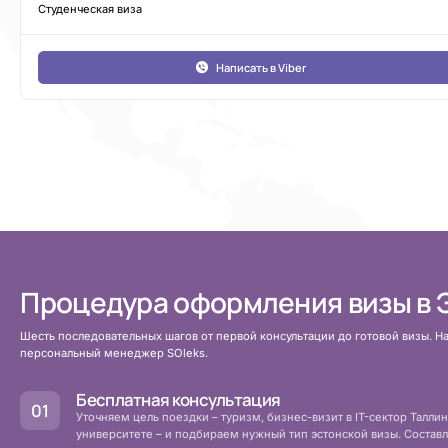
Студенческая виза
Написать в Viber
Процедура оформления визы в
Шесть последовательных шагов от первой консультации до готовой визы. На
персональный менеджер SOleks.
Бесплатная консультация
Уточняем цель поездки – туризм, бизнес-визит в IT-сектор Таллин
университете – и подбираем нужный тип эстонской визы. Соста