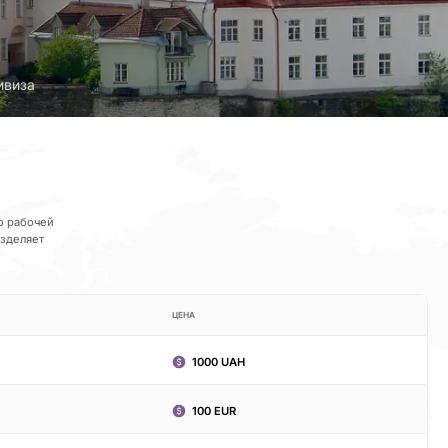
ивиза
о рабочей
азделяет
ЦЕНА
1000 UAH
100 EUR