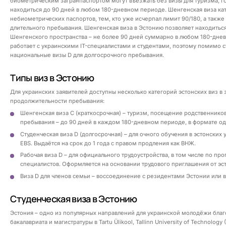
биометрическим загранпаспортом могут въезжать без визы для туризма, го
находиться до 90 дней в любом 180-дневном периоде. Шенгенская виза ка
небиометрических паспортов, тем, кто уже исчерпал лимит 90/180, а также
длительного пребывания. Шенгенская виза в Эстонию позволяет находиться 
Шенгенского пространства – не более 90 дней суммарно в любом 180-дне
работает с украинскими IT-специалистами и студентами, поэтому помимо 
национальные визы D для долгосрочного пребывания.
Типы виз в Эстонию
Для украинских заявителей доступны несколько категорий эстонских виз в 
продолжительности пребывания:
Шенгенская виза C (краткосрочная) – туризм, посещение родственников
пребывания – до 90 дней в каждом 180-дневном периоде, в формате од
Студенческая виза D (долгосрочная) – для очного обучения в эстонских ун
EBS. Выдаётся на срок до 1 года с правом продления как ВНЖ.
Рабочая виза D – для официального трудоустройства, в том числе по прог
специалистов. Оформляется на основании трудового приглашения от эс
Виза D для членов семьи – воссоединение с резидентами Эстонии или в
Студенческая виза в Эстонию
Эстония – одно из популярных направлений для украинской молодёжи бл
бакалавриата и магистратуры в Tartu Ülikool, Tallinn University of Technology 