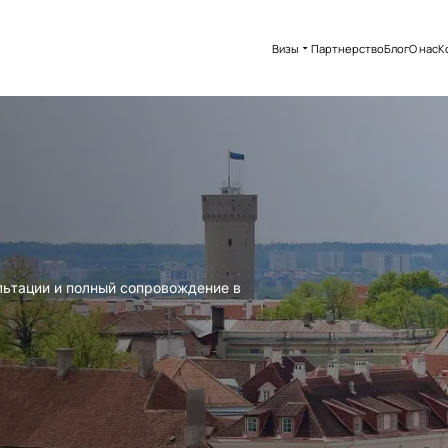
Визы
Партнерство
Блог
О нас
К
льтации и полный сопровождение в