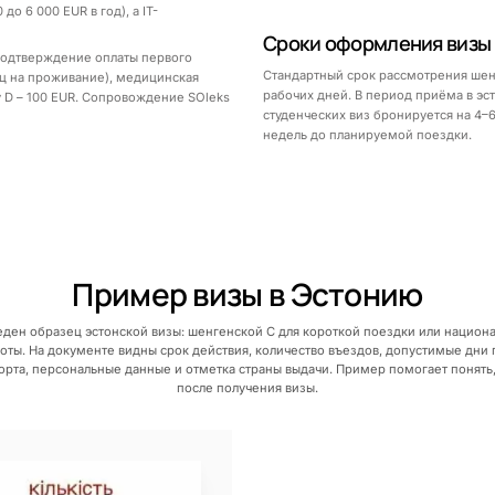
о 6 000 EUR в год), а IT-
Сроки оформления визы
 подтверждение оплаты первого
Стандартный срок рассмотрения шенг
яц на проживание), медицинская
рабочих дней. В период приёма в эс
у D – 100 EUR. Сопровождение SOleks
студенческих виз бронируется на 4–
недель до планируемой поездки.
Пример визы в Эстонию
еден образец эстонской визы: шенгенской C для короткой поездки или национа
оты. На документе видны срок действия, количество въездов, допустимые дни
рта, персональные данные и отметка страны выдачи. Пример помогает понять,
после получения визы.