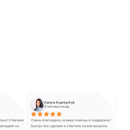
Karyna Kupreychyk
4 месяца назад
ьно! Отвечали 
Очень благодарна за вашу помощь и поддержку! 
Сотру
овождали на 
Быстро все сделали и ответили на все вопросы.
высше