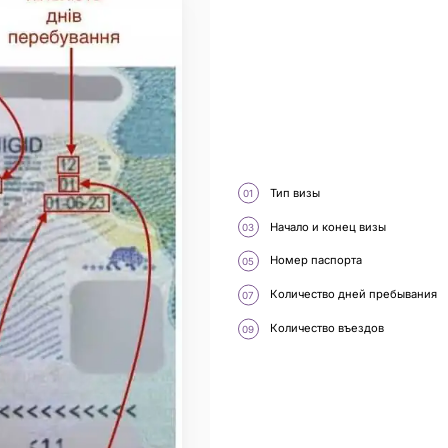
Тип визы
Начало и конец визы
Номер паспорта
Количество дней пребывания
Количество въездов