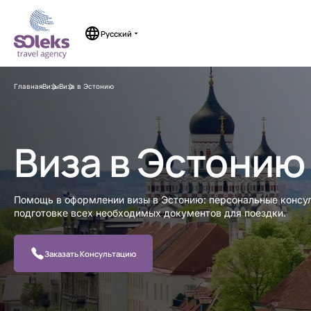
Перейти
к
содержимому
Русский
Главная
Визы
Виза в Эстонию
Виза в Эстонию
Помощь в оформлении визы в Эстонию: персональные консу
подготовке всех необходимых документов для поездки.
Заказать Консультацию