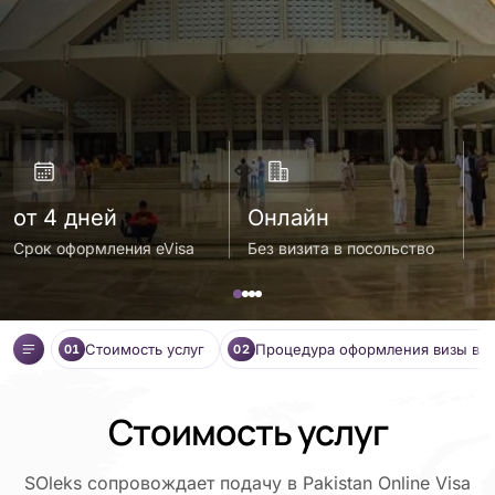
от 4 дней
Онлайн
о
Срок оформления eVisa
Без визита в посольство
С
Стоимость услуг
Процедура оформления визы в П
01
02
Стоимость услуг
SOleks сопровождает подачу в Pakistan Online Visa