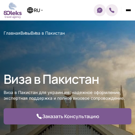
Перейти
к
RU
содержимому
Главная
Визы
Виза в Пакистан
Виза в Пакистан
Виза в Пакистан для украинцев: надежное оформление,
экспертная поддержка и полное визовое сопровождение.
Заказать Консультацию