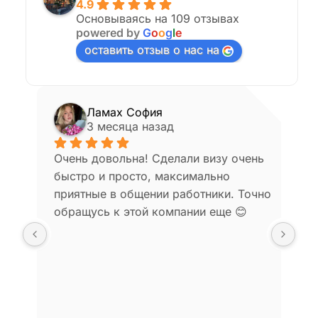
4.9
Основываясь на 109 отзывах
powered by
G
o
o
g
l
e
оставить отзыв о нас на
Ламах София
3 месяца назад
Очень довольна! Сделали визу очень 
Аг
быстро и просто, максимально 
ви
приятные в общении работники. Точно 
за
обращусь к этой компании еще 😊
ср
да
ре