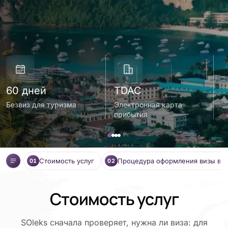
60 дней
TDAC
о
Безвиз для туризма
Электронная карта
С
прибытия
(
Стоимость услуг
Процедура оформления визы в Т
01
02
Стоимость услуг
SOleks сначала проверяет, нужна ли виза: для