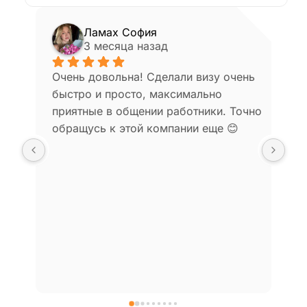
Ламах София
влад
3 месяца назад
3 мес
Очень довольна! Сделали визу очень 
Агентство п
быстро и просто, максимально 
визы в Япон
приятные в общении работники. Точно 
загружаемо
обращусь к этой компании еще 😊
сроки – наш
дату для по
рекоменду