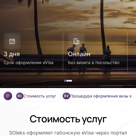
3 дня
Онлайн
о
Срок оформления eVisa
Без визита в посольство
С
Стоимость услуг
Процедура оформления визы в Г
01
02
Стоимость услуг
SOleks оформляет габонскую eVisa через портал