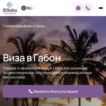
Перейти
к
RU
содержимому
Главная
Визы
Виза в Габон
Виза в Габон
Помощь в оформлении визы в Габон для украинцев:
профессиональное сопровождение и индивидуальные
консультации.
Заказать Консультацию