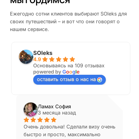
Ежегодно сотни клиентов выбирают SOleks для
своих путешествий – и вот что они говорят о
нашем сервисе.
SOleks
4.9
Основываясь на 109 отзывах
powered by
G
o
o
g
l
e
оставить отзыв о нас на
влад
3 месяца назад
зу очень 
Агентство помогло с оформлением 
но 
визы в Японию, несмотря на 