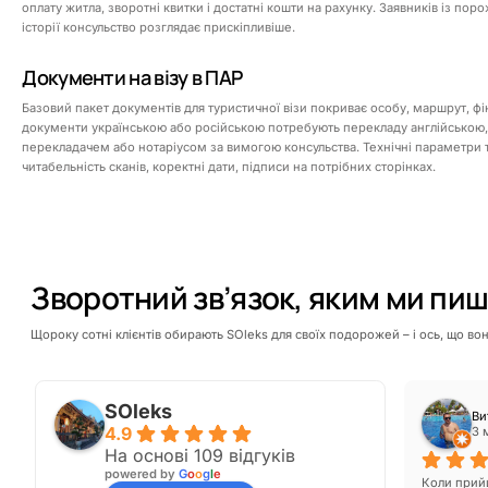
оплату житла, зворотні квитки і достатні кошти на рахунку. Заявників із пор
історії консульство розглядає прискіпливіше.
Документи на візу в ПАР
Базовий пакет документів для туристичної візи покриває особу, маршрут, фі
документи українською або російською потребують перекладу англійською
перекладачем або нотаріусом за вимогою консульства. Технічні параметри т
читабельність сканів, коректні дати, підписи на потрібних сторінках.
Зворотний зв’язок, яким ми пи
Щороку сотні клієнтів обирають SOleks для своїх подорожей – і ось, що во
SOleks
Inna
Ви
4.9
3 місяці тому
3 
На основі 109 відгуків
powered by
G
o
o
g
l
e
о Японії, 
Звернулась для оформлення візи до Китаю, дуже 
Коли прийш