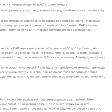
нтактна інформація приймаючої сторони (якщо є).
ня від резидента з підтвердженням статусу; для бізнесу – запрошення від
ві документи: апостильоване свідоцтво про народження та нотаріально
иїзд (якщо дитина їде з одним із батьків або без батьків). ПАР історично
ітей, тому пакет на дитину краще готувати окремо і заздалегідь.
ної візи ПАР через консульство у Варшаві – від 10 до 15 робочих днів з
. На практиці в високий сезон (грудень, липень, серпень) та при складних
істичний коридор планування – 3-5 тижнів до вильоту. Мінімум для подачі –
за такою логікою: перші 5-7 днів ідуть на перевірку документів, переклади
ся зручний слот у VFS Global; далі йдуть розгляд і зворотна логістика
додаткові документи, ми оперативно збираємо потрібне і повертаємо кейс
йсно турист або відвідувач і повернеться додому за графіком. Тому
тикою вимог, а з базовими речами: розбіжність даних в анкеті та
твердження, слабка привʼязка до України (відсутність довідки з роботи,