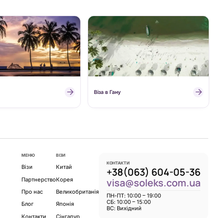
Віза в Гану
МЕНЮ
ВІЗИ
КОНТАКТИ
Візи
Китай
+38(063) 604-05-36
Партнерство
Корея
visa@soleks.com.ua
Про нас
Великобританія
ПН-ПТ: 10:00 – 19:00
CБ: 10:00 – 15:00
Блог
Японія
ВС: Вихідний
Контакти
Сінгапур