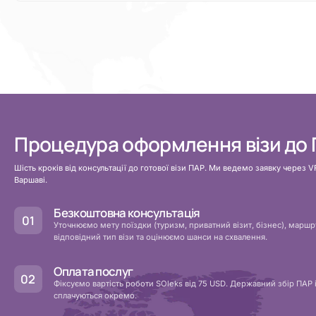
Процедура оформлення візи до
Шість кроків від консультації до готової візи ПАР. Ми ведемо заявку через VF
Варшаві.
Безкоштовна консультація
Уточнюємо мету поїздки (туризм, приватний візит, бізнес), маршр
відповідний тип візи та оцінюємо шанси на схвалення.
Оплата послуг
Фіксуємо вартість роботи SOleks від 75 USD. Державний збір ПАР і
сплачуються окремо.