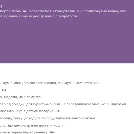
и
спорт з візою ПАР повертається з консульства. Ми організовуємо видачу або
о правила вʼїзду та реєстрацію після прибуття.
імум 6 місяців після повернення, мінімум 2 чисті сторінки.
A-84.
, недавні, на білому фоні.
ріод поїздки, для туристичної візи – з передоплатою близько 30 відсотків.
и або маршрут із датами повернення.
осади, стажу, доходу та періоду відпустки (англійською).
ісяці, що демонструють достатні кошти.
а весь період перебування у ПАР.