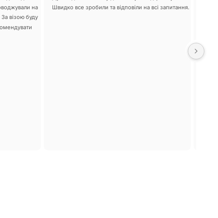
оводжували на 
Швидко все зробили та відповіли на всі запитання.
рівні!
 За візою буду 
зі мн
комендувати 
розпит
робот
виваж
запит