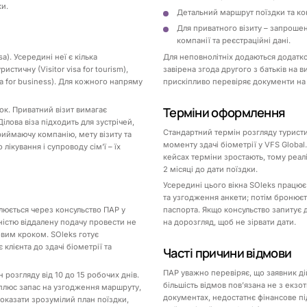
ки.
Детальний маршрут поїздки та ко
Для приватного візиту – запрошен
компанії та реєстраційні дані.
). Усередині неї є кілька
Для неповнолітніх додаються додатко
стичну (Visitor visa for tourism),
завірена згода другого з батьків на в
 visa for business). Для кожного напряму
прискіпливо перевіряє документи на д
Терміни оформлення
ток. Приватний візит вимагає
лова віза підходить для зустрічей,
Стандартний термін розгляду туристич
риймаючу компанію, мету візиту та
моменту здачі біометрії у VFS Global
ікування і супроводу сімʼї – їх
кейсах терміни зростають, тому реал
2 місяці до дати поїздки.
Усередині цього вікна SOleks працює 
та узгодження анкети; потім бронюєть
люється через консульство ПАР у
паспорта. Якщо консульство запитує 
ністю віддалену подачу провести не
на дорозгляд, щоб не зірвати дати.
овим кроком. SOleks готує
клієнта до здачі біометрії та
Часті причини відмови
ПАР уважно перевіряє, що заявник ді
 розгляду від 10 до 15 робочих днів.
більшість відмов повʼязана не з екзо
, плюс запас на узгодження маршруту,
документах, недостатнє фінансове під
показати зрозумілий план поїздки,