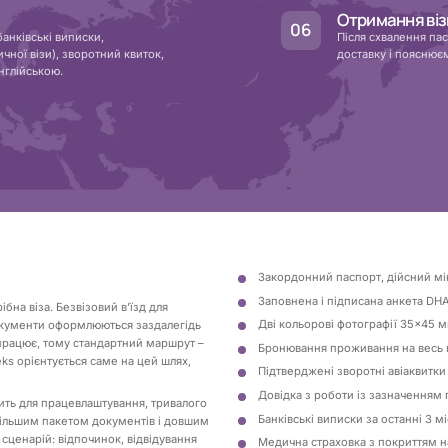
Отримання віз
банківські виписки,
Після схвалення па
ної візи), зворотний квиток,
доставку і пояснюєм
нглійською.
Закордонний паспорт, дійсний мін
Заповнена і підписана анкета DH
на віза. Безвізовий вʼїзд для
Дві кольорові фотографії 35×45 мм
документи оформлюються заздалегідь
 працює, тому стандартний маршрут –
Бронювання проживання на весь пе
eks орієнтується саме на цей шлях,
Підтверджені зворотні авіаквитк
Довідка з роботи із зазначенням п
дить для працевлаштування, тривалого
Банківські виписки за останні 3 м
 більшим пакетом документів і довшим
сценарій: відпочинок, відвідування
Медична страховка з покриттям н