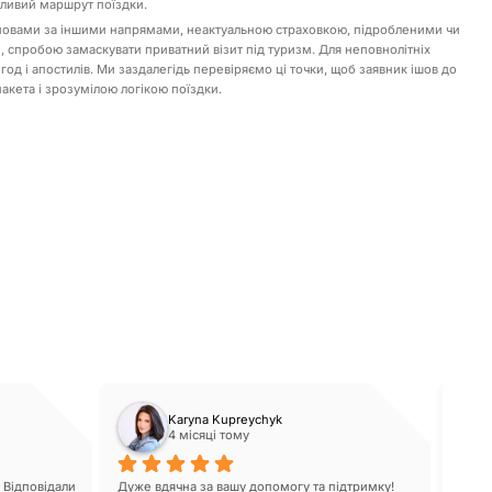
нливий маршрут поїздки.
дмовами за іншими напрямами, неактуальною страховкою, підробленими чи
спробою замаскувати приватний візит під туризм. Для неповнолітніх
од і апостилів. Ми заздалегідь перевіряємо ці точки, щоб заявник ішов до
акета і зрозумілою логікою поїздки.
Karyna Kupreychyk
4 місяці тому
Відповідали 
Дуже вдячна за вашу допомогу та підтримку! 
Співп