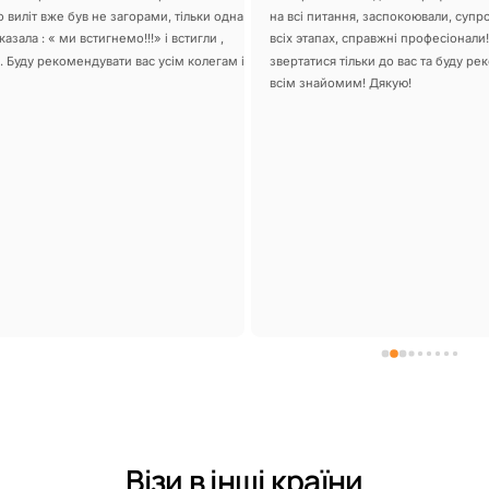
о виліт вже був не загорами, тільки одна 
на всі питання, заспокоювали, супр
азала : « ми встигнемо!!!» і встигли , 
всіх этапах, справжні професіонали!
. Буду рекомендувати вас усім колегам і 
звертатися тільки до вас та буду ре
всім знайомим! Дякую!
Візи в інші країни