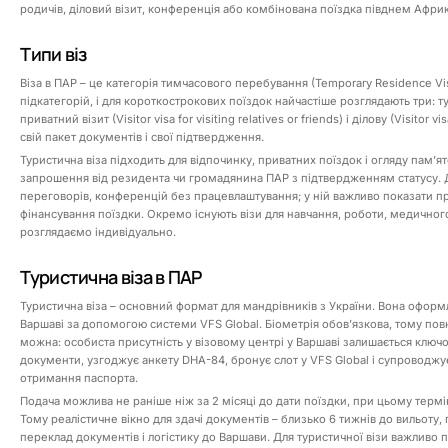
родичів, діловий візит, конференція або комбінована поїздка півднем Афри
Типи віз
Віза в ПАР – це категорія тимчасового перебування (Temporary Residence Visa
підкатегорій, і для короткострокових поїздок найчастіше розглядають три: тури
приватний візит (Visitor visa for visiting relatives or friends) і ділову (Visitor
свій пакет документів і свої підтвердження.
Туристична віза підходить для відпочинку, приватних поїздок і огляду памʼя
запрошення від резидента чи громадянина ПАР з підтвердженням статусу. Ді
переговорів, конференцій без працевлаштування; у ній важливо показати п
фінансування поїздки. Окремо існують візи для навчання, роботи, медичного л
розглядаємо індивідуально.
Туристична віза в ПАР
Туристична віза – основний формат для мандрівників з України. Вона оформ
Варшаві за допомогою системи VFS Global. Біометрія обовʼязкова, тому пов
можна: особиста присутність у візовому центрі у Варшаві залишається ключ
документи, узгоджує анкету DHA-84, бронує слот у VFS Global і супроводжує 
отримання паспорта.
Подача можлива не раніше ніж за 2 місяці до дати поїздки, при цьому термін
Тому реалістичне вікно для здачі документів – близько 6 тижнів до вильоту
переклад документів і логістику до Варшави. Для туристичної візи важливо 