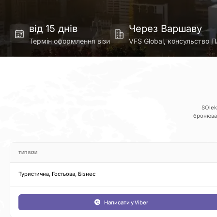
від 15 днів
Через Варшаву
Термін оформлення візи
VFS Global, консульство 
SOlek
бронюван
ТИП ВІЗИ
Туристична, Гостьова, Бізнес
Написати у Viber