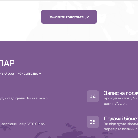
Замовити консультацію
 ПАР
S Global і консульство у
Запис на пода
ут, склад групи. Визначаємо
Бронуємо слот у VFS
дати поїздки.
Подача і біоме
 сервісний збір VFS Global
Ви відвідуєте візов
перевіряє повний п