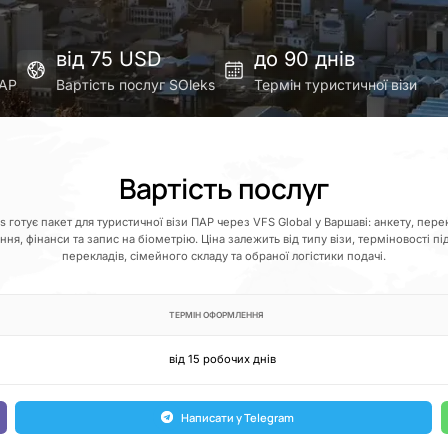
від 75 USD
до 90 днів
ПАР
Вартість послуг SOleks
Термін туристичної візи
Вартість послуг
s готує пакет для туристичної візи ПАР через VFS Global у Варшаві: анкету, пере
ня, фінанси та запис на біометрію. Ціна залежить від типу візи, терміновості пі
перекладів, сімейного складу та обраної логістики подачі.
ТЕРМІН ОФОРМЛЕННЯ
від 15 робочих днів
Написати у Telegram