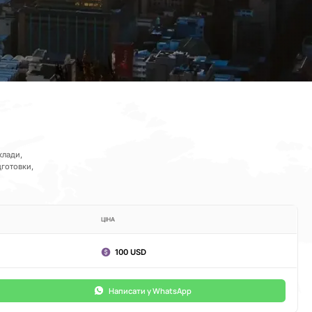
клади,
дготовки,
ЦІНА
100 USD
Написати у WhatsApp