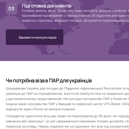
Підготовка документів
Готуємо анкету, фото 35×45 мм, скан паспорта, довідку з роботи, 
бронювання проживання (з передоплатою 30 відсотків для туристич
медичну страховку, маршрут поїздки. Документи перекладаємо а
Замовити консультацію
Чи потрібна віза в ПАР для українців
Громадянам України для поїздки до Південно-Африканської Республіки потріб
українців до ПАР не передбачений, віза після прибуття теж не видається: 
у дипломатичному представництві. На сьогодні консульство ПАР у Києві не
подача через консульство ПАР у Варшаві та сервісний центр VFS Global. SOl
маршрутів через Росію не використовуємо.
Стандартна туристична віза дає право на перебування до 90 днів і не підхо
навчання або імміграції. Ці цілі закриваються окремими типами дозволів з
терміном розгляду. Перед подачею ми узгоджуємо тип візи під конкретний 