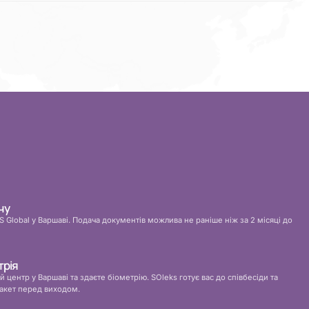
чу
 Global у Варшаві. Подача документів можлива не раніше ніж за 2 місяці до
трія
ий центр у Варшаві та здаєте біометрію. SOleks готує вас до співбесіди та
акет перед виходом.