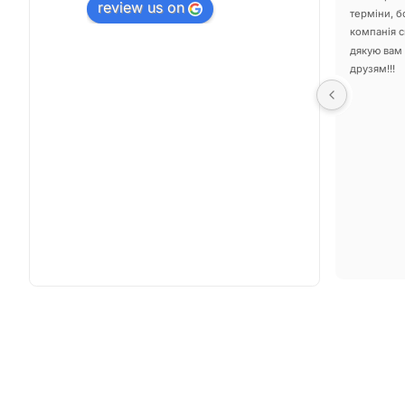
review us on
тислі 
вдячна менеджеру Миколі, завжди був на зв’язку, 
терміни, б
 для 
все пояснював та підтримував. Роботу свою 
компанія ск
зробили чудово! Дякую
дякую вам 
друзям!!!