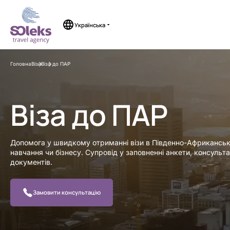
Перейти
до
вмісту
Українська
Головна
Візи
Віза до ПАР
Віза до ПАР
Допомога у швидкому отриманні візи в Південно-Африканськ
навчання чи бізнесу. Супровід у заповненні анкети, консульта
документів.
Замовити консультацію