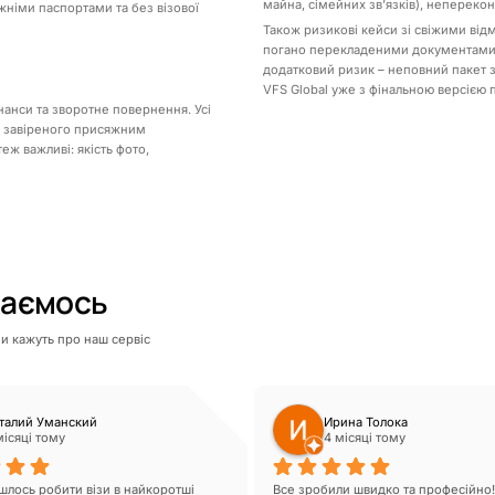
майна, сімейних звʼязків), непереко
ожніми паспортами та без візової
Також ризикові кейси зі свіжими ві
погано перекладеними документами, 
додатковий ризик – неповний пакет зг
VFS Global уже з фінальною версією п
нанси та зворотне повернення. Усі
, завіреного присяжним
еж важливі: якість фото,
шаємось
ни кажуть про наш сервіс
талий Уманский
Ирина Толока
місяці тому
4 місяці тому
лось робити візи в найкоротші 
Все зробили швидко та професійно! 