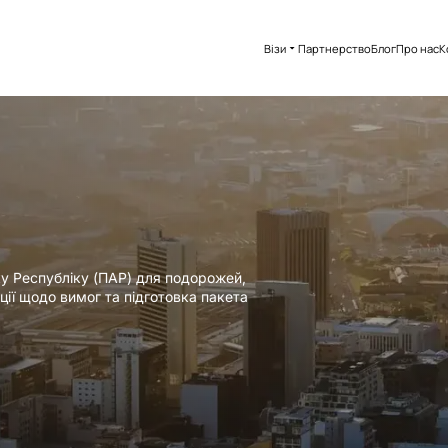
Візи
Партнерство
Блог
Про нас
К
у Республіку (ПАР) для подорожей,
ції щодо вимог та підготовка пакета