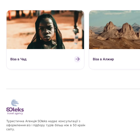
Віза в Чад
Віза в Алжир
Туристична Агенція SOleks надає консультації з
оформлення віз і підбору турів більш ніж в 50 країн
світу.