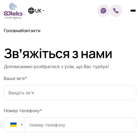
Перейти
до
UK
вмісту
Головна
Контакти
Звʼяжіться з нами
Допоможемо розібратися з усім, що Вас турбує!
Ваше ім’я*
Номер телефону*