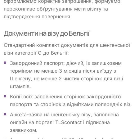
оформлюємо коректне запрошення, формуємо
переконливе обґрунтування мети візиту та
підтвердження повернення.
Документи на візу до Бельгії
Стандартний комплект документів для шенгенської
візи категорії C до Бельгії:
Закордонний паспорт: діючий, із залишковим
терміном не менше 3 місяців після виїзду з
Шенгену, не менше 2 чистих сторінок для віз і
штампів.
Копії всіх заповнених сторінок закордонного
паспорта та сторінок з відмітками попередніх віз.
Анкета-заява на шенгенську візу, заповнена
онлайн на порталі TLScontact і підписана
заявником.