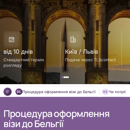
від 10 днів
Київ / Львів
в
Стандартний термін
Подача через TLScontact
В
розгляду
Процедура оформлення візи до Бельгії
Чи потрібна
01
02
Процедура оформлення
візи до Бельгії