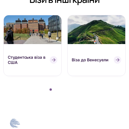
Студентська віза в
Віза до Венесуели
США