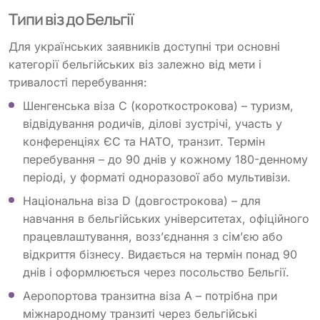
Типи віз до Бельгії
Для українських заявників доступні три основні
категорії бельгійських віз залежно від мети і
тривалості перебування:
Шенгенська віза C (короткострокова) – туризм,
відвідування родичів, ділові зустрічі, участь у
конференціях ЄС та НАТО, транзит. Термін
перебування – до 90 днів у кожному 180-денному
періоді, у форматі одноразової або мультивізи.
Національна віза D (довгострокова) – для
навчання в бельгійських університетах, офіційного
працевлаштування, возз’єднання з сім’єю або
відкриття бізнесу. Видається на термін понад 90
днів і оформлюється через посольство Бельгії.
Аеропортова транзитна віза A – потрібна при
міжнародному транзиті через бельгійські