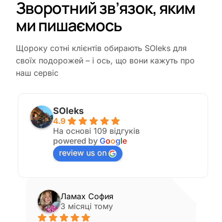
Зворотний зв’язок, яким
ми пишаємось
Щороку сотні клієнтів обирають SOleks для
своїх подорожей – і ось, що вони кажуть про
наш сервіс
SOleks
4.9
На основі 109 відгуків
powered by
G
o
o
g
l
e
review us on
Ламах София
3 місяці тому