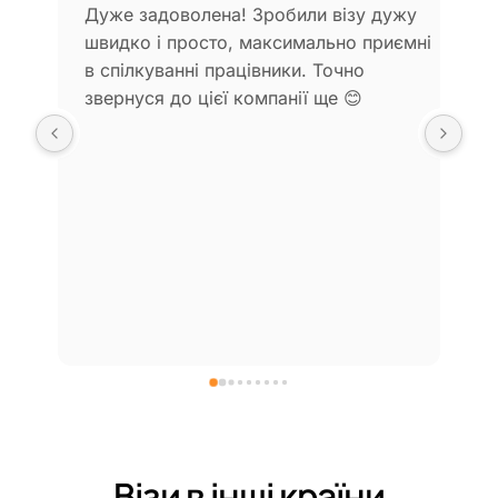
Дуже задоволена! Зробили візу дужу 
Аг
швидко і просто, максимально приємні 
до
в спілкуванні працівники. Точно 
ус
звернуся до цієї компанії ще 😊
на
до
Візи в інші країни