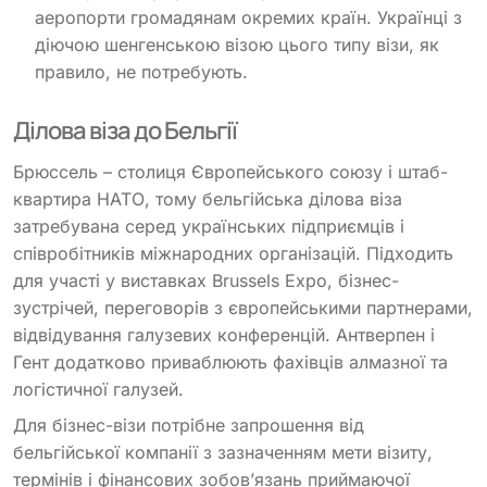
аеропорти громадянам окремих країн. Українці з
діючою шенгенською візою цього типу візи, як
правило, не потребують.
Ділова віза до Бельгії
Брюссель – столиця Європейського союзу і штаб-
квартира НАТО, тому бельгійська ділова віза
затребувана серед українських підприємців і
співробітників міжнародних організацій. Підходить
для участі у виставках Brussels Expo, бізнес-
зустрічей, переговорів з європейськими партнерами,
відвідування галузевих конференцій. Антверпен і
Гент додатково приваблюють фахівців алмазної та
логістичної галузей.
Для бізнес-візи потрібне запрошення від
бельгійської компанії з зазначенням мети візиту,
термінів і фінансових зобов’язань приймаючої