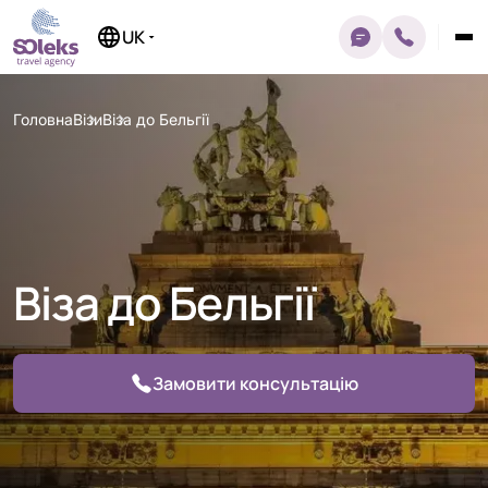
Перейти
до
UK
вмісту
Головна
Візи
Віза до Бельгії
Віза до Бельгії
Замовити консультацію