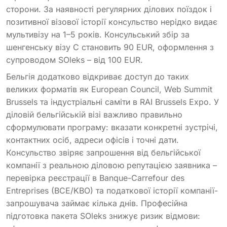
сторони. За наявності регулярних ділових поїздок і
позитивної візової історії консульство нерідко видає
мультивізу на 1–5 років. Консульський збір за
шенгенську візу C становить 90 EUR, оформлення з
супроводом SOleks – від 100 EUR.
Бельгія додатково відкриває доступ до таких
великих форматів як European Council, Web Summit
Brussels та індустріальні саміти в RAI Brussels Expo. У
діловій бельгійській візі важливо правильно
сформулювати програму: вказати конкретні зустрічі,
контактних осіб, адреси офісів і точні дати.
Консульство звіряє запрошення від бельгійської
компанії з реальною діловою репутацією заявника –
перевірка реєстрації в Banque-Carrefour des
Entreprises (BCE/KBO) та податкової історії компанії-
запрошувача займає кілька днів. Професійна
підготовка пакета SOleks знижує ризик відмови: