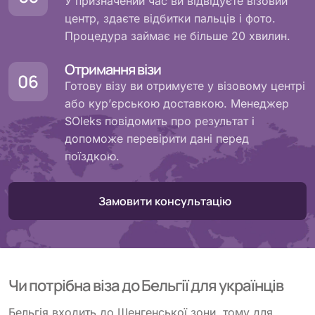
У призначений час ви відвідуєте візовий
центр, здаєте відбитки пальців і фото.
Процедура займає не більше 20 хвилин.
Отримання візи
Готову візу ви отримуєте у візовому центрі
або кур’єрською доставкою. Менеджер
SOleks повідомить про результат і
допоможе перевірити дані перед
поїздкою.
Замовити консультацію
Чи потрібна віза до Бельгії для українців
Бельгія входить до Шенгенської зони, тому для