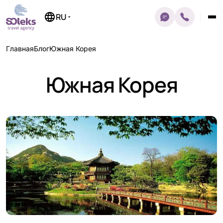
Перейти
к
RU
содержимому
Главная
Блог
Южная Корея
Южная Корея