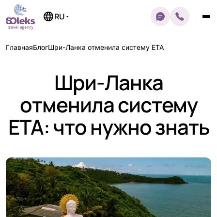
Перейти
к
RU
содержимому
Главная
Блог
Шри-Ланка отменила систему ETA
Шри-Ланка
отменила систему
ETA: что нужно знать