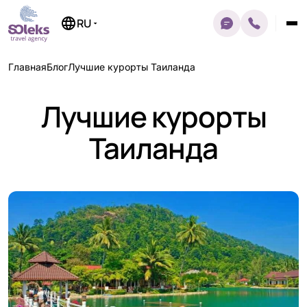
Перейти
к
RU
содержимому
Главная
Блог
Лучшие курорты Таиланда
Лучшие курорты
Таиланда