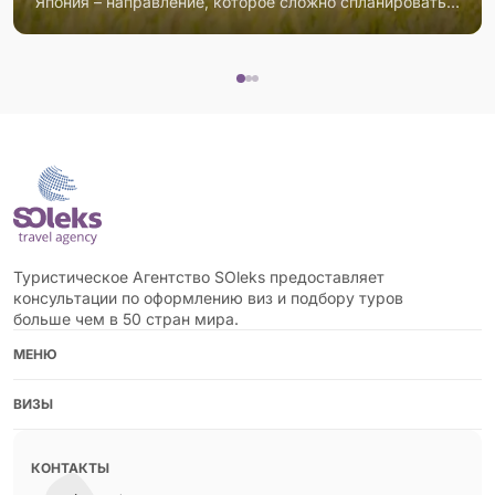
Япония – направление, которое сложно спланировать «на глаз»: здесь дорогой транспорт, жёсткая логика проездных и огромная разница в бюджете в зависимости от того, насколько продуман маршрут. Разбираем, как составить реалистичную поездку на 10–14 дней, когда JR Pass действительно окупается (а когда нет) и сколько денег закладывать в 2026 году.
Туристическое Агентство SOleks предоставляет
консультации по оформлению виз и подбору туров
больше чем в 50 стран мира.
МЕНЮ
ВИЗЫ
КОНТАКТЫ